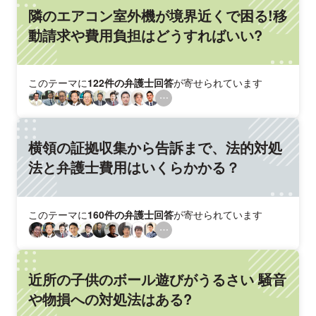
隣のエアコン室外機が境界近くで困る!移
動請求や費用負担はどうすればいい?
このテーマに
122件の弁護士回答
が寄せられています
横領の証拠収集から告訴まで、法的対処
法と弁護士費用はいくらかかる？
このテーマに
160件の弁護士回答
が寄せられています
近所の子供のボール遊びがうるさい 騒音
や物損への対処法はある?