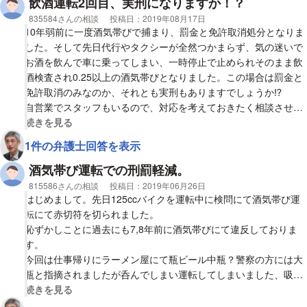
飲酒運転2回目、実刑になりますか！？
相談者
835584さんの相談
投稿日：
2019年08月17日
10年弱前に一度酒気帯びで捕まり、罰金と免許取消処分となりま
した。そして先日代行やタクシーが全然つかまらず、気の迷いで
お酒を飲んで車に乗ってしまい、一時停止で止められそのまま飲
酒検査され0.25以上の酒気帯びとなりました。この場合は罰金と
免許取消のみなのか、それとも実刑もありますでしょうか⁉︎
自営業でスタッフもいるので、対応を考えておきたく相談させて
頂きました。
視覚的に省略された相談全文の
続きを見る
よろしくお願いします。
1件の弁護士回答を表示
酒気帯び運転での刑罰軽減。
相談者
815586さんの相談
投稿日：
2019年06月26日
はじめまして。先日125ccバイクを運転中に検問にて酒気帯び運
転にて赤切符を切られました。
恥ずかしことに過去にも7,8年前に酒気帯びにて違反しておりま
す。
今回は仕事帰りにラーメン屋にて瓶ビール中瓶？警察の方には大
瓶と指摘されましたが呑んでしまい運転してしまいました、吸気
で0.26でした、先月にもバイクにていわゆるすり抜け通行区分に
視覚的に省略された相談全文の
続きを見る
て違反しております。