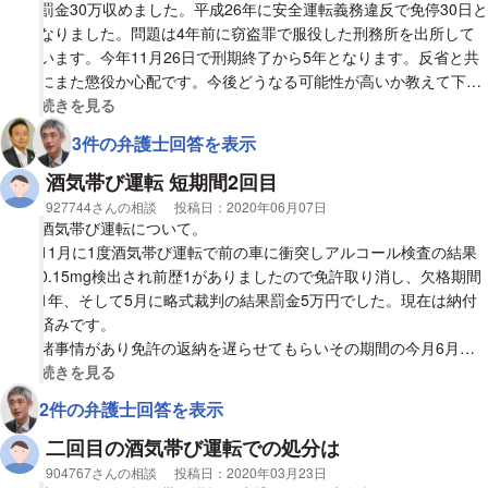
罰金30万収めました。平成26年に安全運転義務違反で免停30日と
なりました。問題は4年前に窃盗罪で服役した刑務所を出所して
います。今年11月26日で刑期終了から5年となります。反省と共
にまた懲役か心配です。今後どうなる可能性が高いか教えて下さ
い。お願いいたします。
視覚的に省略された相談全文の
続きを見る
3件の弁護士回答を表示
酒気帯び運転 短期間2回目
相談者
927744さんの相談
投稿日：
2020年06月07日
酒気帯び運転について。
11月に1度酒気帯び運転で前の車に衝突しアルコール検査の結果
0.15mg検出され前歴1がありましたので免許取り消し、欠格期間
1年、そして5月に略式裁判の結果罰金5万円でした。現在は納付
済みです。
諸事情があり免許の返納を遅らせてもらいその期間の今月6月に
再度飲酒運転をしてしまいパトカーに止められ検査の結果0.35mg
視覚的に省略された相談全文の
続きを見る
検出され酒気帯び運転で検挙されました。
2件の弁護士回答を表示
その時は事故は起こしておらずパトカーの中で事情聴取をしその
まま帰宅しました。後日郵送で送ると言っていました。
二回目の酒気帯び運転での処分は
こんな短期間で2度目をしてしまいかなり反省はしています。
相談者
904767さんの相談
投稿日：
2020年03月23日