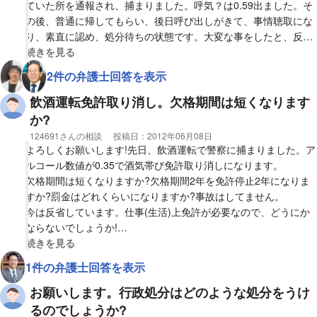
ていた所を通報され、捕まりました。呼気？は0.59出ました。そ
の後、普通に帰してもらい、後日呼び出しがきて、事情聴取にな
り、素直に認め、処分待ちの状態です。大変な事をしたと、反省
しています。
視覚的に省略された相談全文の
続きを見る
処分は50万以下の罰金と2年の免許欠格になりそうですが、やは
2件の弁護士回答を表示
り酒気帯び運転での減刑は難しいでしょうか？
飲酒運転免許取り消し。欠格期間は短くなります
か?
相談者
124691さんの相談
投稿日：
2012年06月08日
よろしくお願いします!先日、飲酒運転で警察に捕まりました。ア
ルコール数値が0.35で酒気帯び免許取り消しになります。
欠格期間は短くなりますか?欠格期間2年を免許停止2年になりま
すか?罰金はどれくらいになりますか?事故はしてません。
今は反省しています。仕事(生活)上免許が必要なので、どうにか
ならないでしょうか!
あと同乗者が一人乗っていて、同乗者は2年前に飲酒運転で事故
視覚的に省略された相談全文の
続きを見る
して免許取り消しになってます。罰金は50万だったそうです。今
1件の弁護士回答を表示
度はどんな処分になるのでしょうか?身勝手ですがどうか教えて
下さい。
お願いします。行政処分はどのような処分をうけ
るのでしょうか?