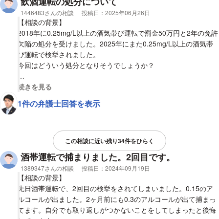
飲酒運転の処分について
相談者
1446483さんの相談
投稿日：
2025年06月26日
自らが起こした罪に対し、不安な状況の相談をして、申し訳ござ
【相談の背景】
いません。
2018年に0.25mg/L以上の酒気帯び運転で罰金50万円と2年の免許
欠陥の処分を受けました。2025年にまた0.25mg/L以上の酒気帯
【質問1】
び運転で検挙されました。
2025年4月初旬の出来事でしたが、まだ何も連絡がこず、どのよ
今回はどういう処分となりそうでしょうか？
うな処分になるのでしょうか。
【質問1】
視覚的に省略された相談全文の
続きを見る
再犯ということで、実刑などとなるのでしょうか。
検挙されるまでの1ヶ月以上は肝数値改善の為に禁酒をしており
1件の弁護士回答を表示
まして、検挙された前日に肝数値が基準値まで治った検査結果を
受け、その翌日の検挙でした。
情状酌量はありそうでしょうか？
この相談に近い残り34件をひらく
酒帯運転で捕まりました。2回目です。
相談者
1389347さんの相談
投稿日：
2024年09月19日
【相談の背景】
先日酒帯運転で、2回目の検挙をされてしまいました。0.15のア
ルコールが出ました。2ヶ月前にも0.3のアルコールが出て捕まっ
てます。自分でも取り返しがつかないことをしてしまったと後悔