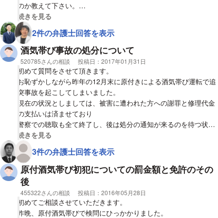
のか教えて下さい。
②警察に出頭する際に、状況を話さなければいけないのですが、
視覚的に省略された相談全文の
続きを見る
何処で誰と飲んだかなど全く記憶がない状況です。そのままを話
2件の弁護士回答を表示
して大丈夫なのでしょうか？嘘をついていると思われるのが心配
です。
酒気帯び事故の処分について
ご回答を宜しくお願いします。
相談者
520785さんの相談
投稿日：
2017年01月31日
初めて質問をさせて頂きます。
お恥ずかしながら昨年の12月末に原付きによる酒気帯び運転で追
突事故を起こしてしまいました。
現在の状況としましては、被害に遭われた方への謝罪と修理代金
の支払いは済ませており
警察での聴取も全て終了し、後は処分の通知が来るのを待つ状況
となっております。
視覚的に省略された相談全文の
続きを見る
3件の弁護士回答を表示
事故内容としては
信号待ちの車へ減速が間に合わず、後部に追突をしてしまい
原付酒気帯び初犯についての罰金額と免許のその
被害に遭われた方は幸いにも怪我はなかったようなので、その点
後
だけは不幸中の幸いでした。
相談者
455322さんの相談
投稿日：
2016年05月28日
大変申し訳ないことをしてしまい、深く反省しております。
初めてご相談させていただきます。
自分の怪我や死亡ならまだしも、他人を巻き込む可能性があるこ
昨晩、原付酒気帯びで検問にひっかかりました。