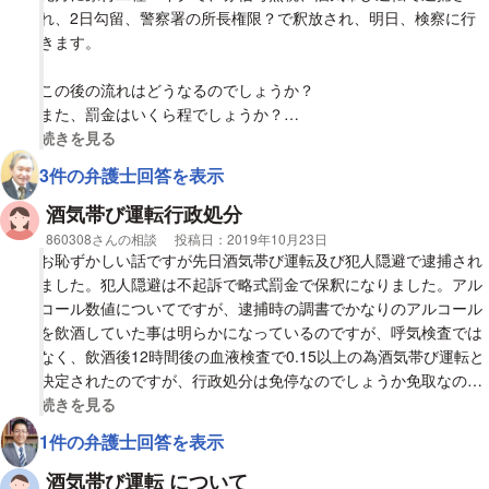
本当に後悔しています。反省し今後一切の酒類を断ちます。
れ、2日勾留、警察署の所長権限？で釈放され、明日、検察に行
きます。
【質問1】
処分決定までどのくらい期間がかかりますか？
この後の流れはどうなるのでしょうか？
また、罰金はいくら程でしょうか？
【質問2】
視覚的に省略された相談全文の
続きを見る
罰則はどのようなものになりますか？
初犯、酒気0.23でした。
3件の弁護士回答を表示
よろしくお願いします。
酒気帯び運転行政処分
相談者
860308さんの相談
投稿日：
2019年10月23日
お恥ずかしい話ですが先日酒気帯び運転及び犯人隠避で逮捕され
ました。犯人隠避は不起訴で略式罰金で保釈になりました。アル
コール数値についてですが、逮捕時の調書でかなりのアルコール
を飲酒していた事は明らかになっているのですが、呼気検査では
なく、飲酒後12時間後の血液検査で0.15以上の為酒気帯び運転と
決定されたのですが、行政処分は免停なのでしょうか免取なので
しょうか。12時間も経っているので、流石にアルコール度数が
視覚的に省略された相談全文の
続きを見る
0.16の場合でも免許は取り消しになるのでしょうか。ちなみに免
1件の弁護士回答を表示
許取得後1度も違反はしておりません。どうかご回答お願い致し
ます。
酒気帯び運転 について