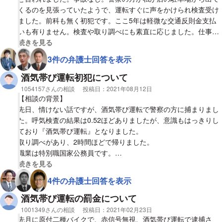
他の質問者さまの回答をみると、行政処分の軽減は難しいとのこ
罰金なのか、執行猶予なのか、どの確率が高いか
くるのを見張っていたようで、運転すぐに声をかけられ検査受け
とですが、軽減された事例などはあるのでしょうか？
また罰金だとすればいくらぐらいになりそうか教えてください。
ました。前科も無く初犯です。ここ5年は軽微な交通反則金支払
いも有りません。検査や取り調べにも素直に応じました。仕事は
地方公務員です。
視覚的に省略された相談全文の
続きを見る
3件の弁護士回答を表示
【質問1】
自分のしでかした事を凄く反省しています。その上でお伺い致し
酒気帯び運転初犯について
ます。
相談者
1054157さんの相談
投稿日：
2021年08月12日
刑罰は罰金で済みそうでしょうか？懲役刑がつくと公務員として
【相談の背景】
は厳しい状況ですので。
先日、情けない話ですが、酒気帯び運転で警察の方に捕まりまし
た。呼気検査の結果は0.52ほどありましたが、意識もはっきりし
【質問2】
ており『酒気帯び運転』となりました。
今後は検察取り調べになる様ですが、情状を、少しでも良くなる
取り調べがあり、2時間ほどで帰りました。
様な対応方法がありますでしょうか。宜しくお願い致します。
職業は特別職国家公務員です。
ほかに前科等なく、初めてです。
視覚的に省略された相談全文の
続きを見る
4件の弁護士回答を表示
今後どのようになるのかとても不安です。処分決定までどのくら
い期間がかかりますか？また、罰則はどのようなものになります
酒気帯び運転の罰金について
か？
相談者
1001349さんの相談
投稿日：
2021年02月23日
今後の流れについても教えていただけると幸いです。
先月に原付二種バイクで、赤信号無視、酒気帯び運転で逮捕さ