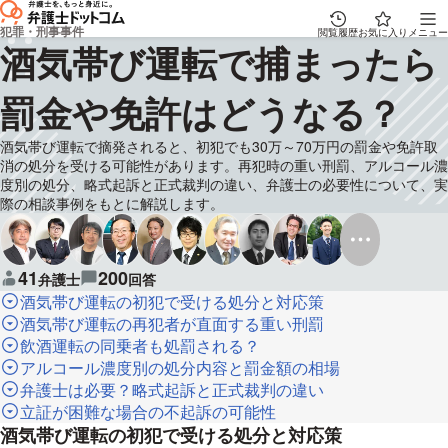
犯罪・刑事事件
閲覧履歴
お気に入り
メニュー
酒気帯び運転で捕まったら
罰金や免許はどうなる？
酒気帯び運転で摘発されると、初犯でも30万～70万円の罰金や免許取
消の処分を受ける可能性があります。再犯時の重い刑罰、アルコール濃
度別の処分、略式起訴と正式裁判の違い、弁護士の必要性について、実
際の相談事例をもとに解説します。
41
200
弁護士
回答
酒気帯び運転の初犯で受ける処分と対応策
酒気帯び運転の再犯者が直面する重い刑罰
飲酒運転の同乗者も処罰される？
アルコール濃度別の処分内容と罰金額の相場
弁護士は必要？略式起訴と正式裁判の違い
立証が困難な場合の不起訴の可能性
酒気帯び運転の初犯で受ける処分と対応策