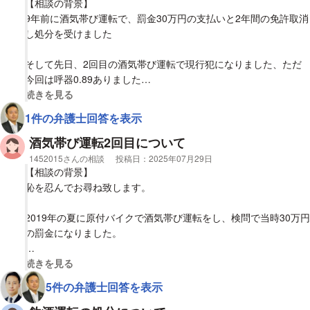
【相談の背景】
9年前に酒気帯び運転で、罰金30万円の支払いと2年間の免許取消
し処分を受けました
そして先日、2回目の酒気帯び運転で現行犯になりました、ただ
今回は呼器0.89ありました
視覚的に省略された相談全文の
続きを見る
2回とも事件事故は無く、逮捕もされてません
1件の弁護士回答を表示
【質問1】
酒気帯び運転2回目について
今後の刑事罰についてはどうなる確率が高いでしょうか
相談者
1452015さんの相談
投稿日：
2025年07月29日
略式起訴の可能性は低いでしょうか
【相談の背景】
恥を忍んでお尋ね致します。
2019年の夏に原付バイクで酒気帯び運転をし、検問で当時30万円
の罰金になりました。
そこから取り消し期間2年をおえて、免許を取り直し、
視覚的に省略された相談全文の
続きを見る
2025年の4月車で酒気帯びで標識にぶつかり、0.25以上の数値が
5件の弁護士回答を表示
出ております。
標識等は保険の物損事故扱いで修理は完了しました。