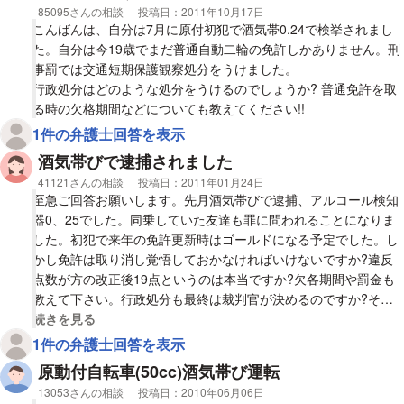
相談者
85095さんの相談
投稿日：
2011年10月17日
こんばんは、自分は7月に原付初犯で酒気帯0.24で検挙されまし
た。自分は今19歳でまだ普通自動二輪の免許しかありません。刑
事罰では交通短期保護観察処分をうけました。
行政処分はどのような処分をうけるのでしょうか? 普通免許を取
る時の欠格期間などについても教えてください!!
1件の弁護士回答を表示
酒気帯びで逮捕されました
相談者
41121さんの相談
投稿日：
2011年01月24日
至急ご回答お願いします。先月酒気帯びで逮捕、アルコール検知
器0、25でした。同乗していた友達も罪に問われることになりま
した。初犯で来年の免許更新時はゴールドになる予定でした。し
かし免許は取り消し覚悟しておかなければいけないですか?違反
点数が方の改正後19点というのは本当ですか?欠各期間や罰金も
教えて下さい。行政処分も最終は裁判官が決めるのですか?その
判決を公安委員会に通知するんですか?
視覚的に省略された相談全文の
続きを見る
1件の弁護士回答を表示
原動付自転車(50cc)酒気帯び運転
相談者
13053さんの相談
投稿日：
2010年06月06日