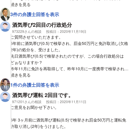
間が残っています。警察の取り調べは終わり、書類は検察の方に
視覚的に省略された相談全文の
続きを見る
行っています。実刑判決になってしまうのでしょうか心配です。
3件の弁護士回答を表示
酒気帯び2回目の行政処分
相談者
973229さんの相談
投稿日：
2020年11月19日
ご質問させていただきます。
5年前に酒気帯び(0.5)で検挙され、罰金50万円と免許取消し(欠格
2年)の処分を、受けました。
先日酒気帯び(0.5)で検挙されたのですが、この場合行政処分は
どぉなりますか？
昨年11月に免許を再取得して、昨年10月に一度携帯で検挙されて
います。
視覚的に省略された相談全文の
続きを見る
宜しくお願いします。
1件の弁護士回答を表示
酒気帯び運転 2回目です。
相談者
971201さんの相談
投稿日：
2020年11月11日
ご意見をお聞かせ下さい。
5年 3ヶ月前に酒気帯び運転(0.5)で検挙され罰金50万円と運転免
許取り消し(2年)をうけました。