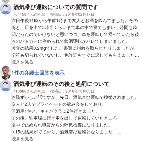
事で数値が0.67と高いものの酒気帯びの扱いになり、警察署へ行
酒気帯び運転についての質問です
き取り調べ等受けました。
相談者
764158さんの相談
投稿日：
2019年02月17日
昨日午後11時から午前1時まで友人とお酒を飲んでました。その
取り調べは計4時間近くで、多少こちらもお酒が入ってるような
あと、店を出て5時半くらいまで車の中で寝てしまい、時間も時
テンションでしたが、反抗することなく自分なりに反省し正直に
間だったのでいけないと思いつつ、車を運転して帰っていたら後
話したつもりです。警察の方に送って頂きましたが、赤切符等の
ろのパトカーに停められて飲酒運転がバレてしまいました。
交付はなく、免許はそのまま返されました。
検査の結果0.2mgでした。書類に指紋を取られたりしましたが、
３~４か月たち、再度警察署にて取り調べがありました。理由は
切符も切られていないし、免許証もすぐに返してもらえました。
数値が高いので、調書の様式？をしっかりしたものに書き直して
ここで質問なのですがございます。
視覚的に省略された相談全文の
続きを見る
再度検察へ送付するためとの事でした。
1.切符も切られていないし、免許証も取られていないのですが今
午前一杯を使い、現場の写真やら再度状況の聴取やら行いまし
1件の弁護士回答を表示
後どのような対応を取ればいいのですか？
た。指紋や写真等も取りました。
2.少しでも軽減出来ませんか？
酒気帯び運転のその後と処罰について
免許等はそのままです。
相談者
713888さんの相談
投稿日：
2018年10月03日
後日同僚も取り調べを行い、私の供述に間違いがないかの確認も
お恥ずかしい話ですが、先日、酒気帯び運転で検挙されました。
警察署で行い、数週間後に
友人と2人でプライベートの飲み会をしており、
私は検察庁に出向き、15分程事実に間違いがないか等の確認を行
居酒屋1件と、キャバクラに2件行きました。
いました。
その後、駐車場に行き車を出して運転していたところ
そして先日、罰金５０万の通知が来ました。
途中で止められ職質からの呼気検査になりました。
0.15の結果がでており、酒気帯び運転となりました。
～以下疑問点です～
その日は調書をとり、そのまま返され
視覚的に省略された相談全文の
続きを見る
・数値が高く、お酒飲んでいる事も自覚している点で私が悪いの