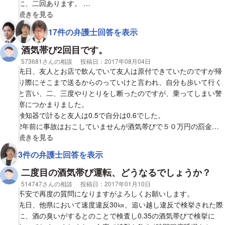
に、二回あります。
一回目 30日免停罰金5万円
視覚的に省略された相談全文の
続きを見る
二回目 90日免停罰金は覚えていません。前回が影響して検察庁に
17件の弁護士回答を表示
呼び出され、誓約書も書いたかもしれません。
16年前に、スピード違反で簡易裁判所で罰金を払いました金額は
酒気帯び2回目です。
覚えていません。
相談者
573681さんの相談
投稿日：
2017年08月04日
その後、シートベルト二回 一時不停止一回 という経歴です。検
先日、友人とお店で飲んでいて友人は原付できていたのですが帰
挙された時は後で検察庁から連絡が来るからと言われ、帰されま
り際にそこまで送るからのっていけと言われ、自分も歩いて行く
した。今回はどのような刑罰でしょうか？
と言い、二、三度やりとりをし断ったのですが、乗ってしまい警
1 正式裁判 実刑 懲役
察につかまりました。
2 正式裁判 実刑執行猶予付き懲役刑
検知器で計ると友人は0.5で自分は0.6でした。
3 略式裁判 罰金刑
2年前に事故はおこしていませんが酒気帯びで５０万円の罰金を
その他の回答があればよろしくお願いします。
支払いました。
視覚的に省略された相談全文の
続きを見る
不安と後悔と反省で手の震えが止まりません
今後一切のお酒を断つつもりです。
3件の弁護士回答を表示
図々しいお願いですが、なるべく早くお願いいたします。
馬鹿な事をしたと反省しています。
二度目の酒気帯び運転、どうなるでしょうか？
運送の要求や依頼はしていませんが、このような場合どういった
相談者
514747さんの相談
投稿日：
2017年01月10日
処分が考えられますか？
不安で再度の質問になりますがよろしくお願いします。
先日、他県において速度違反30㎞、追い越し違反で検挙された際
弁護士の先生方すいませんがお力をお貸し下さい。
に、酒の臭いがするとのことで検査し0.35の酒気帯びで検挙に