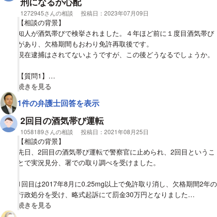
刑になるか心配
先に警察に報告した方がよいのでしょうか？
相談者
1272945さんの相談
投稿日：
2023年07月09日
また、その分の飲酒が判明した場合の刑罰はどうなるのでしょう
【相談の背景】
か？
知人が酒気帯びで検挙されました。４年ほど前に１度目酒気帯び
があり、欠格期間もおわり免許再取後です。
現在逮捕はされてないようですが、この後どうなるでしょうか。
【質問1】
今回は罰金で済むでしょうか。実刑となるでしょうか。
視覚的に省略された相談全文の
続きを見る
1件の弁護士回答を表示
2回目の酒気帯び運転
相談者
1058189さんの相談
投稿日：
2021年08月25日
【相談の背景】
先日、2回目の酒気帯び運転で警察官に止められ、2回目というこ
とで実況見分、署での取り調べを受けました。
1回目は2017年8月に0.25mg以上で免許取り消し、欠格期間2年の
行政処分を受け、略式起訴にて罰金30万円となりました
視覚的に省略された相談全文の
続きを見る
それ以来、お酒には気をつけていたのですが、自分の認識が甘く