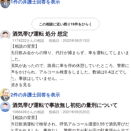
1件の弁護士回答を表示
分になるケースが多いのでしょうか？
アルコールは呼気で0.25で、受け答えや歩行に問題はないため酒
気帯びと言われました。
供述はとにかく素直に話をしております。
後に判明したのですが、実はお店にいる時に流行している感染症
供述以外のチェックはありませんでした。（真っ直ぐ歩けるか
を発症していたようです。
この相談に近い残り19件をひらく
等）
救急車は呼ぶほどではなかったのですが、タクシーを呼ぶなりし
酒気帯び運転 処分 想定
て帰ればよかったと、本当に後悔しております。
相談者
1174222さんの相談
投稿日：
2022年08月13日
自家用車がないと生活が困難な地域ではありますが、行政処分に
【相談の背景】
よっては売却を考えております。
先日飲み会からの帰り、代行が捕まらず、車を運転してしまいま
した。
その時は、その場で少し事情を聴取され、警察が手配してくれた
眠気があったので、路肩に車を停め休憩していたところ、警察に
代行で帰宅したのですが、時間がかかるかもしれないが後々手紙
声をかけられ、アルコール検査をしました。数値は0.4ほどでし
が届くので、それに従ってくれと言われたように記憶していま
た。事故はしていません。
す。
その場では話もでき、まっすぐ歩け、酒気帯びと言われました。
視覚的に省略された相談全文の
続きを見る
そこで質問させていただきます。
数値が高いので免許は取り消しになるだろうとも言われました。
2件の弁護士回答を表示
【質問1】
10年ほど前に、交通事故を起こし、50万ほどの罰金を支払ってい
酒気帯び運転で事故無し初犯の量刑について
今後、私にはどのような手紙が届くのでしょうか？また、時間が
ます。
相談者
1066439さんの相談
投稿日：
2021年09月20日
かかるとはどの程度かかるものなのでしょうか？
【相談の背景】
【質問1】
昨日飲酒運転で検挙され、呼気アルコール濃度0.55で酒気帯びだ
【質問2】
この場合、どの様な処分になりますでしょうか。
と言われました。事故なし。警察の方が私が店の駐車場から出て