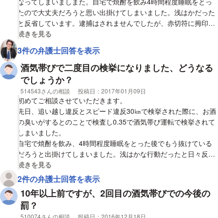
宜しくお願いします。
なってしまいましまた。自宅で焼酎を飲み4時間程度睡眠をとっ
たので大丈夫だろうと思い出掛けてしまいました。浅はかだった
と反省しています。逮捕はされませんでしたが、赤切符に拇印を
しそれを検察庁に送る旨を伝えられました。
視覚的に省略された相談全文の
続きを見る
実は12年前にも原付で酒気帯び検挙があり、10万円の罰金でし
3件の弁護士回答を表示
た。今回で二回目になります。
まだ何も郵送などはありませんが、今回は正式裁判となってしま
酒気帯びで二度目の検挙になりました、どうなる
うでしょうか？また、複数違反ですが、25点でしょうか。
でしょうか？
よろしくお願いします。
相談者
514543さんの相談
投稿日：
2017年01月09日
初めてご相談させていただきます。
先日、追い越し違反とスピード違反30㎞で検挙された際に、お酒
の臭いがするとのことで検査し0.35で酒気帯び運転で検挙されて
しまいました。
自宅で焼酎を飲み、4時間程度睡眠をとった後でもう抜けている
だろうと出掛けてしまいました。浅はかな行動だったと日々反省
しています。
視覚的に省略された相談全文の
続きを見る
切符に拇印はしましたが、渡されず検察庁に送る旨を伝えられま
2件の弁護士回答を表示
した。
10年以上前ですが、2回目の酒気帯びでの今後の
実は12年前くらいにも原付で酒気帯びで検挙されたことがあり、
罰？
10万円の罰金でした。
相談者
510074さんの相談
投稿日：
2016年12月18日