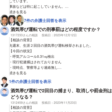
しています。
事故などは特に起こしていません。
視覚的に省略された相談全文の
続きを見る
【質問1】
7件の弁護士回答を表示
1回目は罰金刑で済みそうですが、2回目となるとどういった処分
になりますでしょうか？短期間で2回もやってしまっているの
酒気帯び運転での刑事罰はどの程度ですか？
で、やはり逮捕は免れないのでしょうか？
相談者
1317233さんの相談
投稿日：
2023年12月12日
【相談の背景】
先週末、生涯２回目の酒気帯び運転検挙されました。
【今回の状況】
・呼気アルコール0.31㎎検出
・現行犯逮捕はされておりません
・現時点、警察等より連絡無し
【経緯】
視覚的に省略された相談全文の
続きを見る
１、居酒屋より代行で自宅付近の自敷地まで移動
1件の弁護士回答を表示
２、そこから自宅まで200メートル程度運転し到着
３、ここで職務質問⇒検挙
酒気帯び運転で2回目の捕まり、取消しや罰金刑は
※２の理由は自宅までの道が狭小のため代行が行けなかった
どうなる？
【１度目の状況】
相談者
1312459さんの相談
投稿日：
2023年11月23日
・時期：22～23年前
【相談の背景】
・略式裁判にて10万円程の罰金