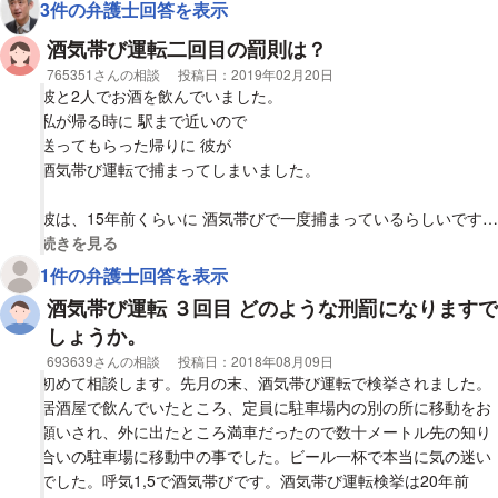
3件の弁護士回答を表示
調べたら最低でも欠格2年との事でしたので懲戒解雇や夫婦離婚
等で悩んでおります。
酒気帯び運転二回目の罰則は？
その後反省して禁酒も決めました。ただあまりにも刑事罰が厳し
相談者
765351さんの相談
投稿日：
2019年02月20日
いいので再就職も中々上手くいきそうもありません。どうにか刑
彼と2人でお酒を飲んでいました。
事罰を軽くしてもらい人生をもう一度やり直したいです。
私が帰る時に 駅まで近いので
昨今飲酒でのとても悲しい事件が多いので厳罰は当たり前だと思
送ってもらった帰りに 彼が
います。自分も人を傷つけてたかもしれません、最後に少しでも
酒気帯び運転で捕まってしまいました。
やり直せる希望を見出す事可能でしょうか？
彼は、15年前くらいに 酒気帯びで一度捕まっているらしいです。
今回これから裁判所から
視覚的に省略された相談全文の
続きを見る
通知が来て呼び出されて
1件の弁護士回答を表示
その時に罰金と免停期間が決まるらしいです。
酒気帯び運転 ３回目 どのような刑罰になりますで
しょうか。
この場合、免停とかになりますか？
相談者
693639さんの相談
投稿日：
2018年08月09日
前の前科は(酒気帯び運転)どのくらい残るのでしょうか？
初めて相談します。先月の末、酒気帯び運転で検挙されました。
また罰金などはいくらでしょうか？
居酒屋で飲んでいたところ、定員に駐車場内の別の所に移動をお
願いされ、外に出たところ満車だったので数十メートル先の知り
合いの駐車場に移動中の事でした。ビール一杯で本当に気の迷い
でした。呼気1,5で酒気帯びです。酒気帯び運転検挙は20年前