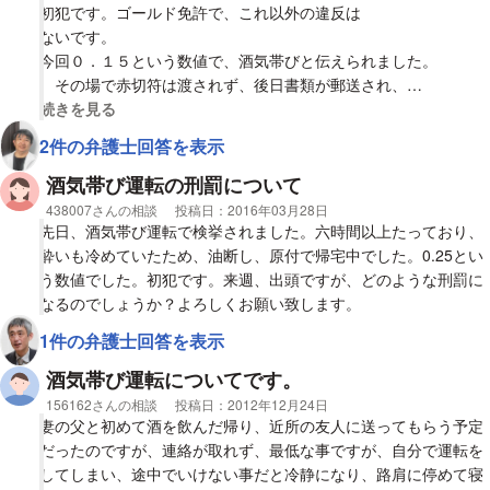
とを浅く考えてしまっていたことは恥ずべきことであり、今回以
初犯です。ゴールド免許で、これ以外の違反は
後二度とないようにします。
ないです。
今回０．１５という数値で、酒気帯びと伝えられました。
アルコール検知数は0.25でしたので
その場で赤切符は渡されず、後日書類が郵送され、
免許取り消しになるとのことでした。
略式裁判（略式手続き？）で罰金を支払うことを告げ
視覚的に省略された相談全文の
続きを見る
られました。また、警察から携帯など連絡を受け取れる
2件の弁護士回答を表示
それで、前置きが長くなってしまい申し訳ないのですが、本題で
状態にしておいてほしいと言われました。
す。
乗っていた原付は押して帰るように言われ、また、
酒気帯び運転の刑罰について
1つ目、刑事罰に関しては凡そどのような内容になるでしょう
酒気が完全に消えてから再度乗るように言われました。
相談者
438007さんの相談
投稿日：
2016年03月28日
か？原付きで初犯、前科なしでございます。
大きな事故につながらなくて良かったと言われたり、
先日、酒気帯び運転で検挙されました。六時間以上たっており、
2つ目、現在大学4年生なのですが、3月に卒業し、4月に就職出来
全くその通りで、自分でもとんでもないことをしたと
酔いも冷めていたため、油断し、原付で帰宅中でした。0.25とい
ることが本日決まりまして
思っています。二度と繰り返さないことも、用紙に
う数値でした。初犯です。来週、出頭ですが、どのような刑罰に
他県へと移ることになるのですが
〇を付けました。
なるのでしょうか？よろしくお願い致します。
その場合、裁判は現在住んでいる県に戻って来て受けねばならな
ご相談させていただきたい内容ですが、罰金の額
1件の弁護士回答を表示
いのでしょうか？
と、今後の免許がどのような扱いになるのかという
また、転出届は検察に送付しても大丈夫なのでしょうか？
ことです。
酒気帯び運転についてです。
よろしくお願いします。
相談者
156162さんの相談
投稿日：
2012年12月24日
長々となってしまいましたが、ご教授願えればと思います
妻の父と初めて酒を飲んだ帰り、近所の友人に送ってもらう予定
宜しくお願い致します
だったのですが、連絡が取れず、最低な事ですが、自分で運転を
してしまい、途中でいけない事だと冷静になり、路肩に停めて寝