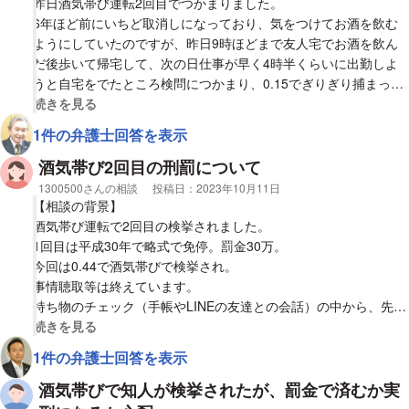
昨日酒気帯び運転2回目でつかまりました。
多少記憶が曖昧となっております
6年ほど前にいちど取消しになっており、気をつけてお酒を飲む
ようにしていたのですが、昨日9時ほどまで友人宅でお酒を飲ん
今後、意見の聴取が行われると思われますが
だ後歩いて帰宅して、次の日仕事が早く4時半くらいに出勤しよ
罰金刑に収まって欲しいのが本音です。
うと自宅をでたところ検問につかまり、0.15でぎりぎり捕まって
罪を犯していながら恐縮ですが
しまいました。
視覚的に省略された相談全文の
続きを見る
宜しくお願い致します。
欠格期間2年後免許取得して4年ほど経ちますが、軽微な違反がら
1件の弁護士回答を表示
一度あります。
【質問1】
直近の1年は違反なしです。
酒気帯び2回目の刑罰について
刑事罰はどの位になるでしょうか？
七時間ほど開けており、残っている感もなかったのですが、本当
相談者
1300500さんの相談
投稿日：
2023年10月11日
に反省しています
【相談の背景】
酒気帯び運転で2回目の検挙されました。
【質問1】
1回目は平成30年で略式で免停。罰金30万。
取消し、実刑、罰金刑等はどうなりますでしょうか？
今回は0.44で酒気帯びで検挙され。
事情聴取等は終えています。
持ち物のチェック（手帳やLINEの友達との会話）の中から、先月
にも飲酒運転をしたのではないかと見られているようで、
視覚的に省略された相談全文の
続きを見る
警察の方で同席した知人に話しを聞いているようです。
1件の弁護士回答を表示
【質問1】
酒気帯びで知人が検挙されたが、罰金で済むか実
私にはその件についてまだ何も聞かれていませんが