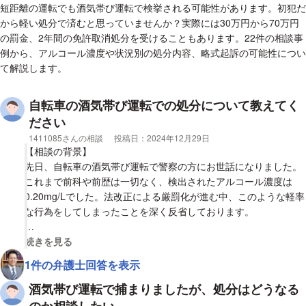
短距離の運転でも酒気帯び運転で検挙される可能性があります。初犯だ
から軽い処分で済むと思っていませんか？実際には30万円から70万円
の罰金、2年間の免許取消処分を受けることもあります。22件の相談事
例から、アルコール濃度や状況別の処分内容、略式起訴の可能性につい
て解説します。
自転車の酒気帯び運転での処分について教えてく
ださい
相談者
1411085さんの相談
投稿日：
2024年12月29日
【相談の背景】
先日、自転車の酒気帯び運転で警察の方にお世話になりました。
これまで前科や前歴は一切なく、検出されたアルコール濃度は
0.20mg/Lでした。法改正による厳罰化が進む中、このような軽率
な行為をしてしまったことを深く反省しております。
今回の件をきっかけに、改めて交通ルールの重要性を痛感してい
視覚的に省略された相談全文の
続きを見る
ますが、自転車の酒気帯び運転に関する処罰について、法改正が
1件の弁護士回答を表示
施行されて間もないこともあり、具体的な内容が分からず不安に
感じております。お手数をおかけいたしますが、どのような処分
酒気帯び運転で捕まりましたが、処分はどうなる
が想定されるのか、詳しく教えていただけますと幸いです。何卒