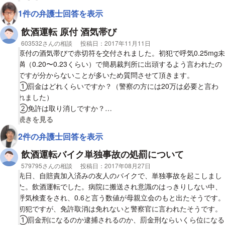
明日、引きあたり捜査を行うので出頭するよう伝えられました。
は事実ですが、最初の取り調べからきちんと行ってもらえれば、
1件の弁護士回答を表示
また、その時、私が運転していた車が社用車で
再度調書の取り直しなどはありませんでしたよね？実際の事が起
普段使いしている車でした。
飲酒運転 原付 酒気帯び
きてから半年経過しています。警察の過失により時間がズレ、行
その日は、一度帰宅後に着替えてから出ています。
相談者
603532さんの相談
投稿日：
2017年11月11日
政処分等も遅れます。これは普通でしょうか？
会社にも伝えております。
原付の酒気帯びで赤切符を交付されました。初犯で呼気0.25mg未
そこで、質問なのですが、
満（0.20〜0.23くらい）で簡易裁判所に出頭するよう言われたの
・数値が高いですが初犯で、犯罪歴は未成年時に自転車窃盗があ
ですが分からないことが多いため質問させて頂きます。
るくらいです。借金などもなく、交通違反に関しても、1年前に
1・今後の処罰の流れ
①罰金はどれくらいですか？（警察の方には20万は必要と言わ
右折禁止を右折してしまった１件です。
れました）
ただ数値が高いだけで、他は何も考慮されてないように感じま
2・会社に罰金の請求が行くのか・退勤時とみなされるのか
②免許は取り消しですか？
す。反抗も一度もせず素直に全てに対応しています。これは適切
③過去原付で信号無視で処分を1回うけましたが、それは免取や
視覚的に省略された相談全文の
続きを見る
な金額でしょうか？
3・その友人も同乗しており、友人の処罰はどうなるのか
免停に関係してきますか？（1年以上前）
2件の弁護士回答を表示
自分の行いのせいで周りに迷惑をかけてしまったのでしっかりと
※希望としては、免許２年取り消しは仕方ないにしろ、罰金の金
とても、不安で後悔しても仕切れないし、
反省しこれから2度とこのようなことは起こさないと誓います。
飲酒運転バイク単独事故の処罰について
額は減額したいのが本音です。
食事も喉を通りません。
回答よろしくお願い致します
飲んですぐでしたので、数値も高く出てしまいましたが、過去こ
相談者
579795さんの相談
投稿日：
2017年08月27日
宜しければ、回答をお願いします。
先日、自賠責加入済みの友人のバイクで、単独事故を起こしまし
ういったことはなく、初犯で５０万はすこし納得いきません。
た。飲酒運転でした。病院に搬送され意識のはっきりしない中、
呼気検査をされ、0.6と言う数値が母親立会のもと出たそうです。
初犯ですが、免許取消は免れないと警察官に言われたそうです。
①罰金刑になるのか逮捕されるのか、罰金刑ならいくら位になる