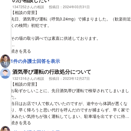
のか相談したい
よろしくお願いいたします。
相談者
1347252さんの相談
投稿日：
2024年03月31日
【相談の背景】
【質問1】
先日、酒気帯び運転（呼気0.24mg）で捕まりました。（歓楽街近
起訴猶予になるのか起訴されるのか、どのような処分が想定され
くの検問）初犯です。
るのかを教えていただきたいです。
その場の取り調べでは素直に供述しております。
内容としては…「深夜12時〜3時頃まで1人で飲酒。一店舗目で4
視覚的に省略された相談全文の
続きを見る
杯、二店舗目で1杯（全てレモンサワー）を飲酒。（3:50分頃捕
1件の弁護士回答を表示
まった）今日は嫁子供が出掛けて家におらず、気が緩んでおりま
した…」
酒気帯び運転の行政処分について
と供述しております。
相談者
1321316さんの相談
投稿日：
2023年12月27日
【相談の背景】
担当の方からは
お恥ずかしいことに、先日酒気帯び運転で検挙されてしまいまし
「呼気チェックのアルコール量から見て、供述内容は確かに妥
た。
当、略式起訴になり、おそらく罰金30〜40万くらい」
当日はお店で1人で飲んでいたのですが、途中から体調が悪くな
と話をされました。
り、早く帰ろうと思い代行を呼んだのですが捕まらず、早く家で
休みたい気持ちが強く運転してしまい、駐車場を出てすぐに待っ
【質問1】
ていた警察に止められてしまいました。
視覚的に省略された相談全文の
続きを見る
「相談の背景」の内容だと、実際のところ近年ではどのような処