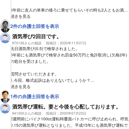
3年前に友人の単車の後ろに乗せてもらいその時も2人ともお酒が
入っていたので検挙されたのですが、自分は不起訴になりまし
視覚的に省略された相談全文の
続きを見る
た。
2件の弁護士回答を表示
先日酒気帯び運転(0.5)で検挙され、今は出頭待ちです。
酒気帯び2回目です。
相談者
970136さんの相談
投稿日：
2020年11月07日
質問させていただきます。
先日酒気帯び(0.5)で検挙されました。
5年前にも酒気帯びで検挙され罰金50万円と免許取消し(欠格2年)
1.今回略式裁判になる可能性はないでしょうか？
の処分を受けました。
2. 3年前の不起訴になった件も今回の件に関わってくるのでしょ
質問させていただきます。
うか？
1.今回、略式起訴はありえないでしょうか？
2.正式裁判になると、実刑は免れますでしょうか？
視覚的に省略された相談全文の
続きを見る
3.検察の方は 3年前の不起訴の件の資料なども含めて処分を決め
1件の弁護士回答を表示
るのでしょうか？
すみませんが、ご回答宜しくお願いします。
酒気帯び運転。妻と今後を心配しております。
すいませんが、馬鹿な自分にお力添えお願いします。
相談者
941300さんの相談
投稿日：
2020年07月23日
2週間前にバイク100cc運転時覆面パトカーに呼び止められ、呼気
0.15の酒気帯び運転となりました。平成15年にも酒気帯び運転で