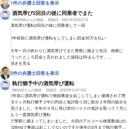
1件の弁護士回答を表示
身体から抜けきってると思い運転しました。呼気検査では0.15mg
でした
酒気帯び2回目の後に同乗者でまた
相談者
1002899さんの相談
投稿日：
2021年02月27日
【質問1】
酒気帯び運転2回目の後に同乗者して一回
行政処分については前歴から3年以上経っているので免許停止で
しょうか?
3年程前に酒気帯び運転をしてしまい罰金30万を払い
【質問2】
今年一月の終わりに酒気帯びでまた警察に捕まり先日、検察に
2回目ということで罰金なら満額、最悪起訴されて懲役になるこ
行ったところ罰金と言われました値段は50まんです。
とは覚悟しておいた方がいいでしょうか?
視覚的に省略された相談全文の
続きを見る
しかし四日くらい前に同乗者としてお酒を飲んでるのを知ってい
2件の弁護士回答を表示
【質問3】
ながら友人が運転して警察に捕まりましたら今後もうしない事は
今回、逮捕はされていませんが、起訴された場合、数日間身柄を
深く反省し自分の人生を改めようと思いますが、
執行猶予中の酒気帯び運転
拘束されることはありますか?
相談者
980202さんの相談
投稿日：
2020年12月15日
2年前に酒気帯び運転で物損事故を起こしてしまい逮捕されて懲
実刑はま逃れないですよね、、
役５ヶ月執行猶予３年の判決と免許取り消し処分２年間の処分を
受けました。今年の４月に再び原付バイクの免許を取って７月に
もう一度酒気帯び運転
で警察に捕まってしまいました。今回のアルコール検査数値は0､
228mgで事故は起こしてないのですが来年の3月まで執行猶予期