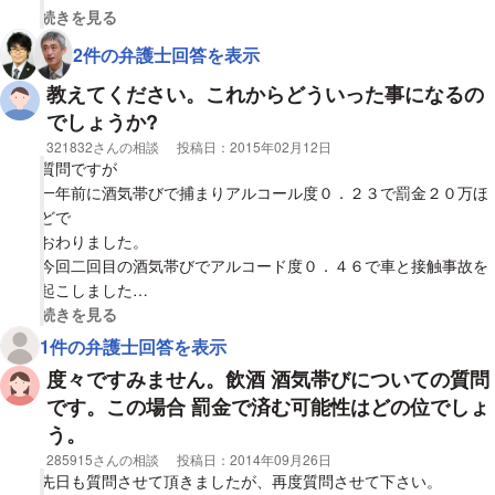
その後、H20.3/3に免許再取得。
此処で、質問でありますが、当の本人は過去10年前に一度酒気帯
視覚的に省略された相談全文の
続きを見る
びにて検挙されており、罰金刑と免許剥奪をされており、今回が
2件の弁護士回答を表示
今回は、三度目の処分になるとの事
2度目となります。
今回の数値は0.6だったそうです。
今回の数値は0.6だったそうです。
教えてください。これからどういった事になるの
免許再取得から8年になり、その間の違反は無い様です。
でしょうか?
免許再取得から7年以上になり、その間の違反は無い様です。
相談者
321832さんの相談
投稿日：
2015年02月12日
明後日、警察へ出向く様に指示が出ているとのことですが、これ
質問ですが
前回の質問にて、酒気帯びないし、酒酔いによって、処罰が変わ
はなんのためでしょうか？
一年前に酒気帯びで捕まりアルコール度０．２３で罰金２０万ほ
ると聞いておりますが、酒気帯びまたは酒酔いの判断は誰がどの
どで
様に、いつ判断されるのでしょうか？
また、彼は求刑を受けのでしょうか？
おわりました。
そして、いつ当人へ伝えられるのでしょうか？
罰金と免許剥奪で済まないのでしょうか？
今回二回目の酒気帯びでアルコード度０．４６で車と接触事故を
起こしました
最後に、今回の事例で酒気帯びと判断される可能性はどの位ある
どの様な処罰になるのか、ご回答いただければ幸いです。
相手の方はけがも無く車の修理だけで保険会社がやる事になりま
視覚的に省略された相談全文の
続きを見る
のでしょうか？
した。
1件の弁護士回答を表示
宜しくお願い致します。
つい昨日の出来事なのでこれからどうなるか不安です。
度々ですみません。飲酒 酒気帯びについての質問
また、彼は実刑を受けるのでしょうか？
これからどういった事になるのでしょうか？
その際に、執行猶予が付く可能性はあるのでしょうか？
です。この場合 罰金で済む可能性はどの位でしょ
一応警察からはもう一度警察署に来てもらうとのことでした。
罰金と免許剥奪で済まないのでしょうか？
う。
自分はバイクで同乗者もいます。
その辺も教えてほしいですお願いします。
相談者
285915さんの相談
投稿日：
2014年09月26日
どの様な処罰になるのか、ご回答いただければ幸いです。
先日も質問させて頂きましたが、再度質問させて下さい。