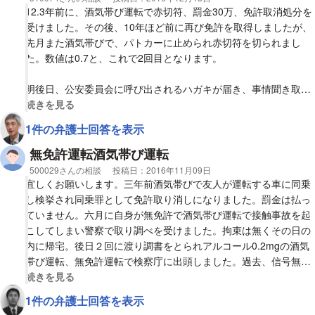
警察官からは罰金40万円くらいと欠格二年だろうと言われました
12.3年前に、酒気帯び運転で赤切符、罰金30万、免許取消処分を
が、どのようになるでしょうか。
受けました。その後、10年ほど前に再び免許を取得しましたが、
よろしくお願い致します。
先月また酒気帯びで、パトカーに止められ赤切符を切られまし
た。数値は0.7と、これで2回目となります。
明後日、公安委員会に呼び出されるハガキが届き、事情聞き取
り、並びに処分が決まる旨の内容が記載されています。免許はそ
視覚的に省略された相談全文の
続きを見る
の場で取消処分により返さなくてはいけない旨もあります。
1件の弁護士回答を表示
今後、または後日、刑事裁判、略式裁判などあって判決、刑事罰
無免許運転酒気帯び運転
などの懲役刑などあるのでしょうか？
相談者
500029さんの相談
投稿日：
2016年11月09日
宜しくお願いします。三年前酒気帯びで友人が運転する車に同乗
詳しく教えて頂けると大変助かります。
し検挙され同乗罪として免許取り消しになりました。罰金は払っ
宜しくお願い致します。
ていません。六月に自身が無免許で酒気帯び運転で接触事故を起
こしてしまい警察で取り調べを受けました。拘束は無くその日の
内に帰宅。後日２回に渡り調書をとられアルコール0.2mgの酒気
帯び運転、無免許運転で検察庁に出頭しました。過去、信号無視
や旋回禁止等はありますが、無免許は今回が初めてです。どの様
視覚的に省略された相談全文の
続きを見る
な事をしたら前科が付くのか詳しくわ分かりませんが、恐らく前
1件の弁護士回答を表示
科はありません。現在、裁判所から通知が来、弁護士の選択をせ