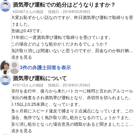
まられてる状態です。車に乗ることはもう無いので処分してま
酒気帯び運転での処分はどうなりますか？
す。被害者との弁償等も済んでいます。同乗罪とは言え、今回で
相談者
432467さんの相談
投稿日：
2016年03月08日
酒気帯び運転２回目と判断されるのでしょうか？また今後どの様
大変お恥ずかしい話なのですが、昨日酒気帯び運転で取締りを受
な処分が下るのでしょうか？
けました。
数値は0.43です。
21年前に一度酒気帯び運転で取締りを受けています。
この場合どのような処分がくだされるでしょうか？
免許取り消しは間違いないと思うのですが、罰金なのか執行猶予
付きの実刑なのか、罰金だとしたらいくら位でいつ頃支払いにな
視覚的に省略された相談全文の
続きを見る
るのか。
3件の弁護士回答を表示
ご判断をお願いします。
酒気帯び運転について
状況としては、飲んでから3時間ほど仮眠、その後バイクを運転
相談者
415112さんの相談
投稿日：
2016年01月09日
中に違反で停止を求められ、酒気帯び発覚です。
原付を走行中、後ろから来たパトカーに検問と言われアルコール
検出の検査をされ酒気帯び運転となり、赤切符を切られました。
よろしくお願い致します。
0.15以上0.25未満と、なっています。
数ヶ月前にスピード違反で捕まり２点減点になっています。この
場合、免停でなく免許取り消し処分となるのでしょうか？また、
取り消し処分となった場合意見の聴取があると聞きましたここに
て軽減される可能性はありますでしょうか？
視覚的に省略された相談全文の
続きを見る