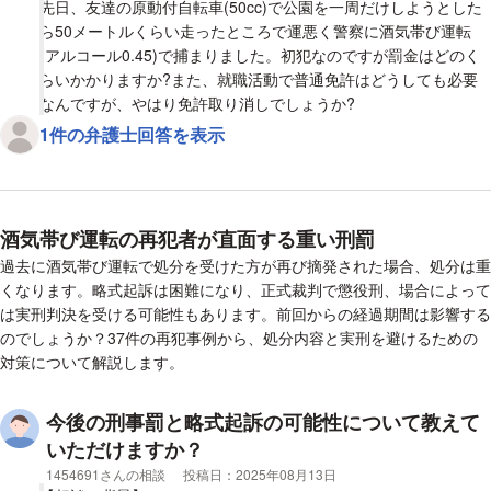
先日、友達の原動付自転車(50cc)で公園を一周だけしようとした
ら50メートルくらい走ったところで運悪く警察に酒気帯び運転
(アルコール0.45)で捕まりました。初犯なのですが罰金はどのく
らいかかりますか?また、就職活動で普通免許はどうしても必要
なんですが、やはり免許取り消しでしょうか?
1件の弁護士回答を表示
酒気帯び運転の再犯者が直面する重い刑罰
過去に酒気帯び運転で処分を受けた方が再び摘発された場合、処分は重
くなります。略式起訴は困難になり、正式裁判で懲役刑、場合によって
は実刑判決を受ける可能性もあります。前回からの経過期間は影響する
のでしょうか？37件の再犯事例から、処分内容と実刑を避けるための
対策について解説します。
今後の刑事罰と略式起訴の可能性について教えて
いただけますか？
相談者
1454691さんの相談
投稿日：
2025年08月13日