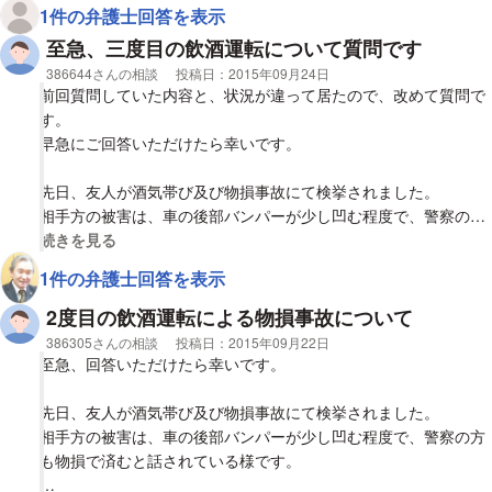
1件の弁護士回答を表示
至急、三度目の飲酒運転について質問です
相談者
386644さんの相談
投稿日：
2015年09月24日
前回質問していた内容と、状況が違って居たので、改めて質問で
す。
早急にご回答いただけたら幸いです。
先日、友人が酒気帯び及び物損事故にて検挙されました。
相手方の被害は、車の後部バンパーが少し凹む程度で、警察の方
も物損で済むとお話されている様です。
視覚的に省略された相談全文の
続きを見る
1件の弁護士回答を表示
此処で、質問でありますが、当の本人は過去2度酒気帯びにて処
罰されております。
2度目の飲酒運転による物損事故について
今回が3度目となるそうです。
相談者
386305さんの相談
投稿日：
2015年09月22日
以下参照下さい。
至急、回答いただけたら幸いです。
初犯が12年程前のことで、車にて酒気帯びにて免停処分。
先日、友人が酒気帯び及び物損事故にて検挙されました。
相手方の被害は、車の後部バンパーが少し凹む程度で、警察の方
その1年後位に2度目はバイクにて。酒気帯びにて免許剥奪処分。
も物損で済むと話されている様です。