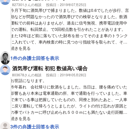
相談者
827301さんの相談
投稿日：
2019年07月25日
今月下旬に酒気帯びで捕まりました。数値は0.6でしたが歩行、言
動などが問題なかったので酒気帯びでの検挙となりました。飲酒
運転での前科はありませんが、過去に信号無視、携帯電話使用中
での運転、転回禁止、で3回程点数を引かれたことがあります。
また12年ほど前に落ちていた財布を拾ってそのまま車のトランク
に入れていて、車内検査の時に見つかり指紋等を取られて、その
日の夕方に帰宅許可が下り、帰ってことがあります。
視覚的に省略された相談全文の
続きを見る
1件の弁護士回答を表示
今回の酒気帯びではどのような罰則が予想されされるでしょう
か？
酒気帯び運転 初犯 数値高い場合
予想される罰金、懲役刑の有無、執行猶予の有無、教えていただ
相談者
803678さんの相談
投稿日：
2019年05月28日
ければ幸いです。
お世話になります。
昨年暮れ 会社帰りに飲酒をしました。当日は、腰を痛めていた
また意見の聴取での行政処分の減刑の可能性、量刑などの判決決
影響もあり本来は電車通勤の所、車で通勤を行っていました。車
定までの時間も合わせて教えていただければと思います。
で来ている事は把握していたものの、同僚と別れたあと、一人車
に戻り運転して帰ろうとしましたが、ライトの付け忘れが原因と
長文になりますが、どなたかよろしくお願いします。
の事でパトカーに呼び止められ５００ｍにも満たない走行距離で
止められました。止められた警察官にすぐに自白をし、検査等は
視覚的に省略された相談全文の
続きを見る
全て従い行いました。歩行検査の結果は、しっかりと歩けるとの
3件の弁護士回答を表示