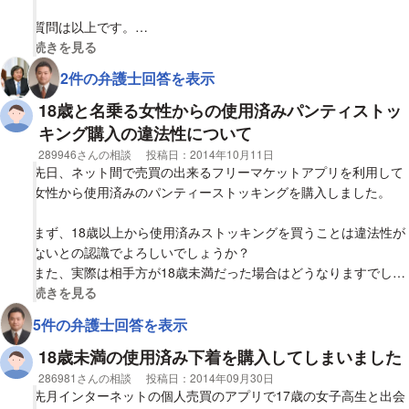
質問は以上です。
宜しくお願い致します。
視覚的に省略された相談全文の
続きを見る
2件の弁護士回答を表示
18歳と名乗る女性からの使用済みパンティストッ
キング購入の違法性について
相談者
289946さんの相談
投稿日：
2014年10月11日
先日、ネット間で売買の出来るフリーマケットアプリを利用して
女性から使用済みのパンティーストッキングを購入しました。
まず、18歳以上から使用済みストッキングを買うことは違法性が
ないとの認識でよろしいでしょうか？
また、実際は相手方が18歳未満だった場合はどうなりますでしょ
うか？
視覚的に省略された相談全文の
続きを見る
5件の弁護士回答を表示
なお、確認として購入前に年齢を聞くと18歳と言っていました。
年齢確認のやりとりは念のため保存しています。
18歳未満の使用済み下着を購入してしまいました
ネット間でこれ以上年齢を確認する術がなくこれ以上は聞けませ
相談者
286981さんの相談
投稿日：
2014年09月30日
んでした。
先月インターネットの個人売買のアプリで17歳の女子高生と出会