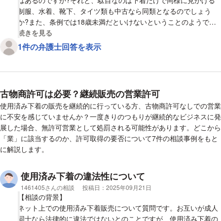
制服、水着、靴下、タイツ類も中古なら同類となるのでしょう
か?また、条例では18歳未満だといけないということのようです
が、売る側が高校生でも18歳にさえなってしまっていれば中古の
視覚的に省略された相談全文の
続きを見る
下着の売買は許されてしまうものなのですか?
1件の弁護士回答を表示
古物商許可は必要？継続販売の営業許可
使用済み下着の販売を継続的に行っている方、古物商許可なしでの営業
に不安を感じていませんか？一度きりのつもりが継続的なビジネスに発
展した場合、無許可営業として処罰される可能性があります。どこから
「業」に該当するのか、許可取得の要否について7件の相談事例をもと
に解説します。
使用済み下着の違法性について
相談者
1461405さんの相談
投稿日：
2025年09月21日
【相談の背景】
ネット上での使用済み下着販売について質問です。お互いが成人
同士なら法律的に違法ではないとのことですが、使用済み下着の