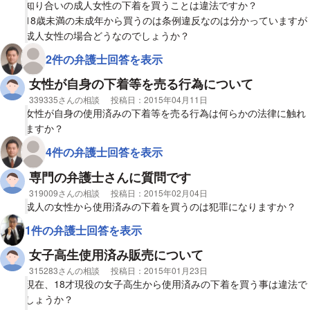
知り合いの成人女性の下着を買うことは違法ですか？
18歳未満の未成年から買うのは条例違反なのは分かっていますが
成人女性の場合どうなのでしょうか？
2件の弁護士回答を表示
女性が自身の下着等を売る行為について
相談者
339335さんの相談
投稿日：
2015年04月11日
女性が自身の使用済みの下着等を売る行為は何らかの法律に触れ
ますか？
4件の弁護士回答を表示
専門の弁護士さんに質問です
相談者
319009さんの相談
投稿日：
2015年02月04日
成人の女性から使用済みの下着を買うのは犯罪になりますか？
1件の弁護士回答を表示
女子高生使用済み販売について
相談者
315283さんの相談
投稿日：
2015年01月23日
現在、18才現役の女子高生から使用済みの下着を買う事は違法で
しょうか？