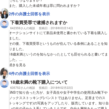
たらどうなりますか？
た。
また、購入した未成年者は罪に問われますか？
2件の弁護士回答を表示
そこで質問なのです。
1、自称18以上(文章での確認のみですが)からの下着買い受けは条
下着買受罪で逮捕されますか
例違反になるでしょうか？(ちなみに発送元も受け取りも東京で
相談者
642359さんの相談
投稿日：
2018年03月14日
す。)
オークションサイトにて新品未使用と書かれている下着を購入し
2、現在商品自体は郵送中のため手元には届いておりませんが、
ました。
受け取り拒否などにした方がいいのでしょうか？
その後、下着買受罪というものが住んでいる条例にあることを知
3、万が一18歳未満だった場合、当方はなんらかの処罰はありえ
りました。
るのでしょうか？
18歳未満というのを知らなかったとしても罰せられると書いてま
4、3があり得る場合、今の時点で出来る準備はあるのでしょう
した。
か？
視覚的に省略された相談全文の
続きを見る
これがもし、出品者が嘘をついており、本当は品物が未成年の着
4件の弁護士回答を表示
分かりにくい質問ですみません
用済みであり、出品者が18歳未満だったら逮捕されるのでしょう
御回答お待ちしております。
か。
18歳未満の靴下購入について
相談者
635752さんの相談
投稿日：
2018年02月22日
私は着用済みの商品とは思っておらず、未使用品のつもりで購入
SNSで知り合った方が、女子高生や女子中学生の使用済み靴下や
しました。
ソックスストッキング(パンストではありません。足首までのス
メールのやりとりのみで取引相手の年齢は確認していませんでし
トッキングです)の写真をアップしたり、販売しています。知り合
た。
いの女の子から入手しているようです。自分も興味をもって購入