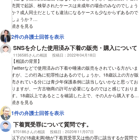
売買で起訴、検挙されたケースは未成年の場合のみなのでしょう
か？成人同士だとしても違法になるケースも少なからずあるので
しょうか？
視覚的に省略された相談全文の
続きを見る
【質問1】
2件の弁護士回答を表示
使用済み下着の売買で起訴、検挙となるのは未成年の場合に限り
ますか？
SNSを介した使用済み下着の販売・購入について
相談者
1136585さんの相談
投稿日：
2022年04月18日
【質問2】
【相談の背景】
仮に成人同士で双方の合意があっても違法になるケースは少しで
Twitterなどで使用済みの下着や唾液の販売をされている方がいま
もあるのでしょうか？
すが、この行為に犯罪性はあるのでしょうか。18歳以上の方が販
売されている分には青少年保護条例に該当しないかなと思ってお
りますが、一方古物商の許可が必要になるのではと感じておりま
す。18歳以上であるとこを確認した上で、その人から購入するこ
とは刑事事件に発展する可能性はないのでしょうか。違法性がな
視覚的に省略された相談全文の
続きを見る
ければ年齢を確認した上で購入を検討しております。
1件の弁護士回答を表示
【質問1】
下着買受罪について質問です。
①18歳以上であれば使用済みの下着や唾液を売ることは違法で
相談者
970186さんの相談
投稿日：
2020年11月07日
はないのか。②SNSを通じた個人間の取引でも古物商など、行政
以下の(18歳未満)物が下着買受罪又は他の罪に該当するか質問で