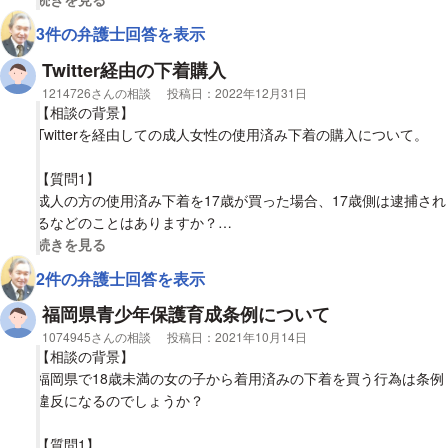
3件の弁護士回答を表示
【質問1】
相手が18未満だと犯罪になりますか？
Twitter経由の下着購入
相談者
1214726さんの相談
投稿日：
2022年12月31日
【質問2】
【相談の背景】
逆に詐欺として相手を訴えることはできますか？
Twitterを経由しての成人女性の使用済み下着の購入について。
【質問1】
成人の方の使用済み下着を17歳が買った場合、17歳側は逮捕され
るなどのことはありますか？
視覚的に省略された相談全文の
続きを見る
【質問2】
2件の弁護士回答を表示
17歳側は家宅捜査をされるなどの可能性はあるか教えてほしいで
す。
福岡県青少年保護育成条例について
相談者
1074945さんの相談
投稿日：
2021年10月14日
【質問3】
【相談の背景】
販売した側と買受けた側がどちらも青少年だった場合、どのよう
福岡県で18歳未満の女の子から着用済みの下着を買う行為は条例
な処罰になるか教えていただきたいです。
違反になるのでしょうか？
【質問1】