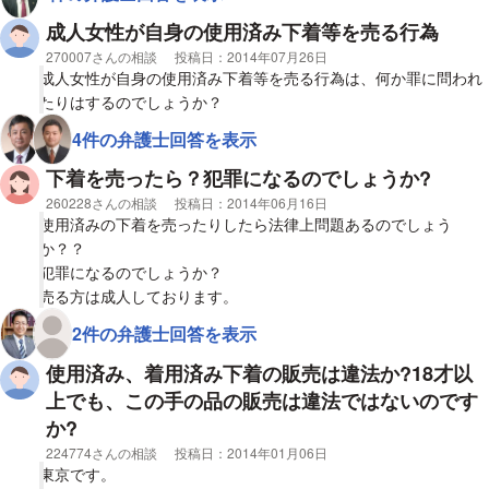
成人女性が自身の使用済み下着等を売る行為
相談者
270007さんの相談
投稿日：
2014年07月26日
成人女性が自身の使用済み下着等を売る行為は、何か罪に問われ
たりはするのでしょうか？
4件の弁護士回答を表示
下着を売ったら？犯罪になるのでしょうか?
相談者
260228さんの相談
投稿日：
2014年06月16日
使用済みの下着を売ったりしたら法律上問題あるのでしょう
か？？
犯罪になるのでしょうか？
売る方は成人しております。
2件の弁護士回答を表示
使用済み、着用済み下着の販売は違法か?18才以
上でも、この手の品の販売は違法ではないのです
か?
相談者
224774さんの相談
投稿日：
2014年01月06日
東京です。