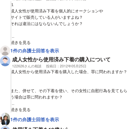
１
成人女性が使用済み下着を個人的にオークションや
サイトで販売している人がいますよね？
それは違法にはならないんでしょうか？
２
視覚的に省略された相談全文の
続きを見る
あとリサイクルショップなどを運営するさいは届け出が必要です
1件の弁護士回答を表示
が
成人女性から使用済み下着の購入について
オークションはいらないですよね？
相談者
122626さんの相談
投稿日：
2012年05月25日
本業で食べて行けるほどではなかったら大丈夫という事でしょう
成人女性から使用済み下着を購入した場合、罪に問われますか？
か？
また、併せて、その下着を使い、その女性に自慰行為を見てもら
う場合は罪に問われますか？
金銭を渡して、同意の上、上記行為をした場合です。
視覚的に省略された相談全文の
続きを見る
1件の弁護士回答を表示
回答よろしくお願いします。