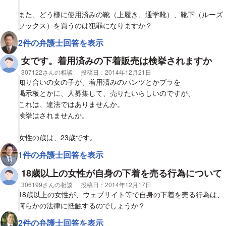
また、どう様に使用済みの靴（上履き、通学靴）、靴下（ルーズ
ソックス）を買うのは犯罪になりますか？
2件の弁護士回答を表示
女です。着用済みの下着販売は検挙されますか
相談者
307122さんの相談
投稿日：
2014年12月21日
知り合いの女の子が、着用済みのパンツとかブラを
掲示板とかに、人募集して、売りたいらしいのですが、
これは、違法ではありませんか。
検挙はされませんか。
女性の歳は、23歳です。
1件の弁護士回答を表示
18歳以上の女性が自身の下着を売る行為について
相談者
306199さんの相談
投稿日：
2014年12月17日
18歳以上の女性が、ウェブサイト等で自身の下着を売る行為は、
何らかの法律に抵触するのでしょうか？
2件の弁護士回答を表示