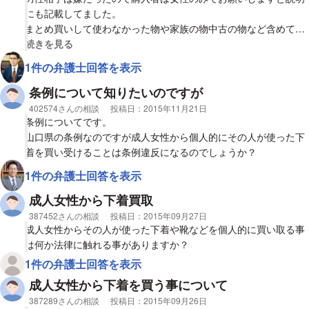
にも記載してました。
まとめ買いして使わなかった物や家族の物中古の物など含めて小
分けにして合計は100枚くらい売ったと思います。
視覚的に省略された相談全文の
続きを見る
ちなみに成人してます
1件の弁護士回答を表示
条例について知りたいのですが
相談者
402574さんの相談
投稿日：
2015年11月21日
条例についてです。
山口県の条例なのですが成人女性から個人的にその人が使った下
着を買い受けることは条例違反になるのでしょうか？
1件の弁護士回答を表示
成人女性から下着買取
相談者
387452さんの相談
投稿日：
2015年09月27日
成人女性からその人が使った下着や靴などを個人的に買い取る事
は何か法律に触れる事がありますか？
1件の弁護士回答を表示
成人女性から下着を買う事について
相談者
387289さんの相談
投稿日：
2015年09月26日