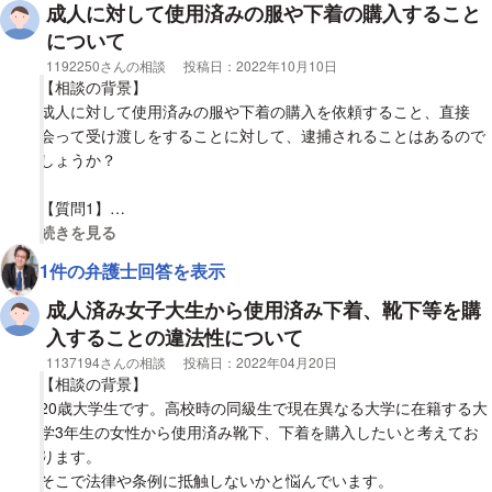
成人に対して使用済みの服や下着の購入すること
について
相談者
1192250さんの相談
投稿日：
2022年10月10日
【相談の背景】
成人に対して使用済みの服や下着の購入を依頼すること、直接
会って受け渡しをすることに対して、逮捕されることはあるので
しょうか？
【質問1】
上記行為は逮捕案件になることはないのでしょうか？
視覚的に省略された相談全文の
続きを見る
1件の弁護士回答を表示
成人済み女子大生から使用済み下着、靴下等を購
入することの違法性について
相談者
1137194さんの相談
投稿日：
2022年04月20日
【相談の背景】
20歳大学生です。高校時の同級生で現在異なる大学に在籍する大
学3年生の女性から使用済み靴下、下着を購入したいと考えてお
ります。
そこで法律や条例に抵触しないかと悩んでいます。