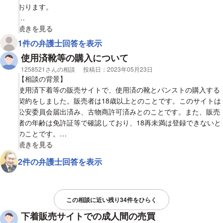
おります。
【質問1】
視覚的に省略された相談全文の
続きを見る
販売相手がもし未成年だった場合、法に触れますか。
1件の弁護士回答を表示
使用済靴等の購入について
【質問2】
相談者
1258521さんの相談
投稿日：
2023年05月23日
個人の使用済み品であり不用品の処分の一環でも届けは必要です
【相談の背景】
か？
使用済下着等の販売サイトで、使用済の靴とパンストの購入する
契約をしました。販売者は18歳以上とのことです。このサイトは
【質問3】
公安委員会届出済み、古物商許可済みとのことです。また、販売
1日着用したものを販売するのは違法ですか？
者の年齢は免許証等で確認しており、18再未満は登録できないと
のことです。
青少年の健全な育成に関する条例では18歳未満の下着等の買取り
視覚的に省略された相談全文の
続きを見る
は違反とあります。この購入は条例違反になりますでしょうか。
2件の弁護士回答を表示
明日までにご回答をお願いします。
【質問1】
販売者が18歳以上の場合、使用済の靴とパンストの購入は条例違
この相談に近い残り34件をひらく
反等になりますでしょうか？
下着販売サイトでの成人間の売買