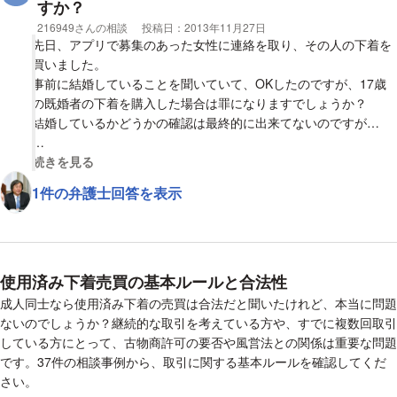
この場合も違法と判断され、逮捕されるものなのでしょうか？
すか？
ご回答をお待ちしております。
相談者
216949さんの相談
投稿日：
2013年11月27日
先日、アプリで募集のあった女性に連絡を取り、その人の下着を
買いました。
事前に結婚していることを聞いていて、OKしたのですが、17歳
の既婚者の下着を購入した場合は罪になりますでしょうか？
結婚しているかどうかの確認は最終的に出来てないのですが…
返答よろしくお願いします。
視覚的に省略された相談全文の
続きを見る
1件の弁護士回答を表示
使用済み下着売買の基本ルールと合法性
成人同士なら使用済み下着の売買は合法だと聞いたけれど、本当に問題
ないのでしょうか？継続的な取引を考えている方や、すでに複数回取引
している方にとって、古物商許可の要否や風営法との関係は重要な問題
です。37件の相談事例から、取引に関する基本ルールを確認してくだ
さい。