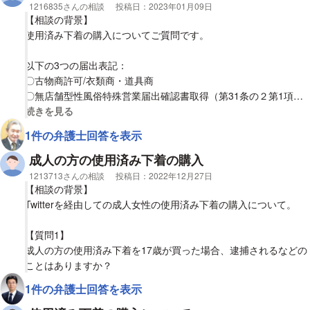
相談者
1216835さんの相談
投稿日：
2023年01月09日
【質問2】
【相談の背景】
使用済のパンストは不明な部分があるので、契約をしています
使用済み下着の購入についてご質問です。
が、発送を拒否しようと考えています。拒否をしても、契約して
いると条例違反等になりますか？
以下の3つの届出表記：
〇古物商許可/衣類商・道具商
【質問3】
〇無店舗型性風俗特殊営業届出確認書取得（第31条の２第1項）
使用済靴だけでも購入すると条例違反等になりますか？
〇映像送信型性風俗特殊営業届出確認書取得（第31条の7第1項）
視覚的に省略された相談全文の
続きを見る
1件の弁護士回答を表示
のある、使用済み下着販売サイトで、
成人男性が成人女性（19歳以上の女性出品者）から
成人の方の使用済み下着の購入
・下着
相談者
1213713さんの相談
投稿日：
2022年12月27日
・出品者の写真や動画（局部が写る場合は修正されたもの）
【相談の背景】
を購入することが違法かどうかをお聞きしたいです。
Twitterを経由しての成人女性の使用済み下着の購入について。
なお販売サイト内の出品者募集情報で、出品者に関しては年齢を
【質問1】
偽れないシステムであり、高校生不可との表記があります（つま
成人の方の使用済み下着を17歳が買った場合、逮捕されるなどの
り販売者は18歳未満の未成年ではない）。
ことはありますか？
1件の弁護士回答を表示
他の相談内容を拝見していると、18歳未満から下着を購入すると
各都道府県が制定する青少年健全育成条例に抵触するが、成人同