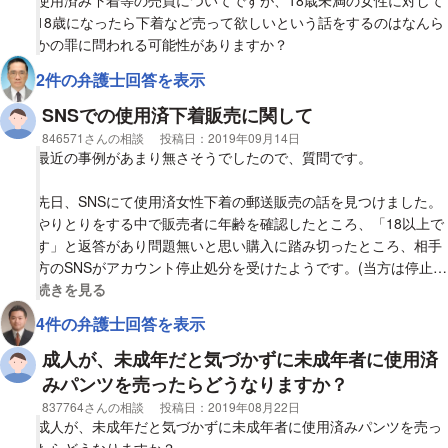
使用済み下着等の売買についてですが、18歳未満の女性に対して
18歳になったら下着など売って欲しいという話をするのはなんら
かの罪に問われる可能性がありますか？
2件の弁護士回答を表示
SNSでの使用済下着販売に関して
相談者
846571さんの相談
投稿日：
2019年09月14日
最近の事例があまり無さそうでしたので、質問です。
先日、SNSにて使用済女性下着の郵送販売の話を見つけました。
やりとりをする中で販売者に年齢を確認したところ、「18以上で
す」と返答があり問題無いと思い購入に踏み切ったところ、相手
方のSNSがアカウント停止処分を受けたようです。(当方は停止さ
れてません)
視覚的に省略された相談全文の
続きを見る
その後、販売者がアカウントを再作成した連絡が来たため取引自
4件の弁護士回答を表示
体は行いましたが、再度そのアカウントが停止処分を受けたとの
ことで、別のアカウントから連絡がきました。
成人が、未成年だと気づかずに未成年者に使用済
みパンツを売ったらどうなりますか？
これだけ短期間でアカウント停止処分を繰り返し受けている相手
相談者
837764さんの相談
投稿日：
2019年08月22日
なので、もしかしたら18歳と言っていた事も嘘であったりするん
成人が、未成年だと気づかずに未成年者に使用済みパンツを売っ
じゃ無いか、警察等の介入があるのでは、と不安になってきまし