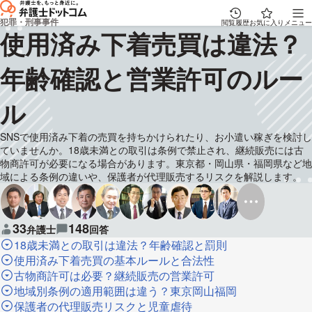
犯罪・刑事事件
閲覧履歴
お気に入り
メニュー
使用済み下着売買は違法？
年齢確認と営業許可のルー
ル
SNSで使用済み下着の売買を持ちかけられたり、お小遣い稼ぎを検討し
ていませんか。18歳未満との取引は条例で禁止され、継続販売には古
物商許可が必要になる場合があります。東京都・岡山県・福岡県など地
域による条例の違いや、保護者が代理販売するリスクを解説します。
33
148
弁護士
回答
18歳未満との取引は違法？年齢確認と罰則
使用済み下着売買の基本ルールと合法性
古物商許可は必要？継続販売の営業許可
地域別条例の適用範囲は違う？東京岡山福岡
保護者の代理販売リスクと児童虐待