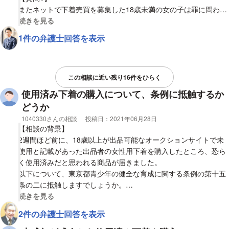
またネットで下着売買を募集した18歳未満の女の子は罪に問われ
ないのでしょうか？
視覚的に省略された相談全文の
続きを見る
1件の弁護士回答を表示
この相談に近い残り16件をひらく
使用済み下着の購入について、条例に抵触するか
どうか
相談者
1040330さんの相談
投稿日：
2021年06月28日
【相談の背景】
2週間ほど前に、18歳以上が出品可能なオークションサイトで未
使用と記載があった出品者の女性用下着を購入したところ、恐ら
く使用済みだと思われる商品が届きました。
以下について、東京都青少年の健全な育成に関する条例の第十五
条の二に抵触しますでしょうか。
視覚的に省略された相談全文の
続きを見る
【質問1】
2件の弁護士回答を表示
仮に出品者が第三者のアカウントを利用した18歳未満だった場合