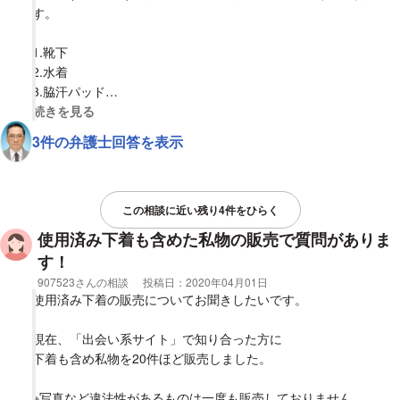
に必要な届けはあるのか。③購入者が法に問われる可能性はある
す。
のか。
1.靴下
2.水着
3.脇汗パッド
4.ニーハイソックス
視覚的に省略された相談全文の
続きを見る
5.部屋着
3件の弁護士回答を表示
6.ハンカチ
7.バスタオル
8.私服
9.未洗濯のTシャツ
この相談に近い残り4件をひらく
10.学校の制服
使用済み下着も含めた私物の販売で質問がありま
11.枕カバー等の寝具
す！
12.髪の毛や爪
相談者
907523さんの相談
投稿日：
2020年04月01日
13.カツラ
使用済み下着の販売についてお聞きしたいです。
項目が多くなり申し訳ありません。
現在、「出会い系サイト」で知り合った方に
よろしくお願いいたします。
下着も含め私物を20件ほど販売しました。
※写真など違法性があるものは一度も販売しておりません。