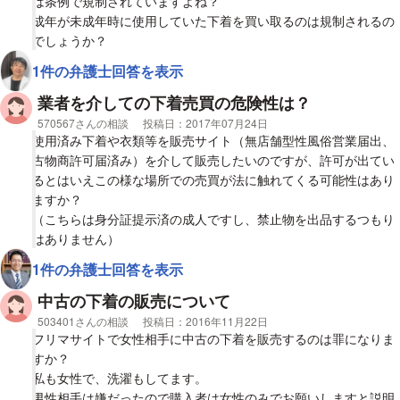
は条例で規制されていますよね？
成年が未成年時に使用していた下着を買い取るのは規制されるの
でしょうか？
1件の弁護士回答を表示
業者を介しての下着売買の危険性は？
相談者
570567さんの相談
投稿日：
2017年07月24日
使用済み下着や衣類等を販売サイト（無店舗型性風俗営業届出、
古物商許可届済み）を介して販売したいのですが、許可が出てい
るとはいえこの様な場所での売買が法に触れてくる可能性はあり
ますか？
（こちらは身分証提示済の成人ですし、禁止物を出品するつもり
はありません）
1件の弁護士回答を表示
中古の下着の販売について
相談者
503401さんの相談
投稿日：
2016年11月22日
フリマサイトで女性相手に中古の下着を販売するのは罪になりま
すか？
私も女性で、洗濯もしてます。
男性相手は嫌だったので購入者は女性のみでお願いしますと説明