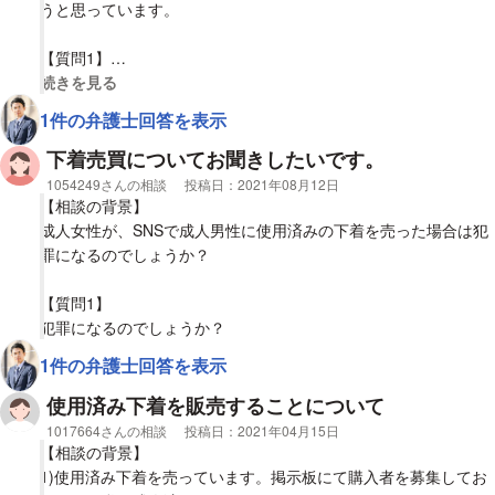
うと思っています。
【質問1】
私は18歳以上なので問題ないと思っています。しかし高校生であ
視覚的に省略された相談全文の
続きを見る
るということ、まだ20歳以下で未成年であるのが理由で何か問題
1件の弁護士回答を表示
になったりするのでしょうか。
下着売買についてお聞きしたいです。
【質問2】
相談者
1054249さんの相談
投稿日：
2021年08月12日
警察の指導や、通っている高校へ連絡が行くことや保護者にその
【相談の背景】
内容が連絡されることはあるのでしょうか。
成人女性が、SNSで成人男性に使用済みの下着を売った場合は犯
罪になるのでしょうか？
【質問1】
犯罪になるのでしょうか？
1件の弁護士回答を表示
使用済み下着を販売することについて
相談者
1017664さんの相談
投稿日：
2021年04月15日
【相談の背景】
1)使用済み下着を売っています。掲示板にて購入者を募集してお