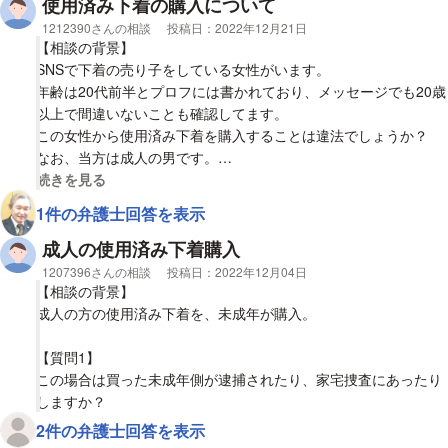
使用済み下着の購入について
士の下着の売買ならば違法ではないと解釈できました。
相談者
1212390さんの相談
投稿日：
2022年12月21日
ただ、今回の場合は付随の写真や動画もあることから、気になり
【相談の背景】
投稿いたしました。
SNSで下着の売り子をしている女性がいます。
よろしくお願いいたします。
年齢は20代前半とプロフには書かれており、メッセージでも20歳
以上で間違いないことも確認してます。
【質問1】
この女性から使用済み下着を購入することは違法でしょうか？
この場合、下着の購入は違法でしょうか？
なお、当方は成人の男です。
また、メッセージのやり取りのみで、その女性とは会ったことは
視覚的に省略された相談全文の
続きを見る
【質問2】
ありません。
1件の弁護士回答を表示
この場合、写真や動画の購入は違法でしょうか？
【質問1】
成人の使用済み下着購入
この女性から使用済み下着を購入することは違法でしょうか？
相談者
1207396さんの相談
投稿日：
2022年12月04日
【相談の背景】
成人の方の使用済み下着を、未成年が購入。
【質問1】
この場合は買った未成年側が逮捕されたり、家宅捜査にあったり
しますか？
2件の弁護士回答を表示