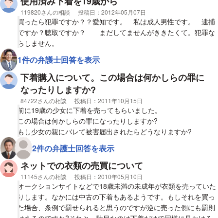
使用済み下着を19歳から
相談者
119820さんの相談
投稿日：
2012年05月07日
買ったら犯罪ですか？？愛知です。 私は成人男性です。 逮捕
ですか？聴取ですか？ まだしてませんがききたくて。犯罪な
らしません。
1件の弁護士回答を表示
下着購入について。この場合は何かしらの罪に
なったりしますか?
相談者
84722さんの相談
投稿日：
2011年10月15日
前に19歳の少女に下着を売ってもらいました。
この場合は何かしらの罪になったりしますか?
もし少女の親にバレて被害届出されたらどうなりますか?
2件の弁護士回答を表示
ネットでの衣類の売買について
相談者
11145さんの相談
投稿日：
2010年05月10日
オークションサイトなどで18歳未満の未成年が衣類を売っていた
りします。なかには中古の下着もあるようです。もしそれを買っ
た場合、条例で罰せられると思うのですが逆に売った側にも罰則
はあるのですか?それと、駄目なのは下着だけで同様に見かける