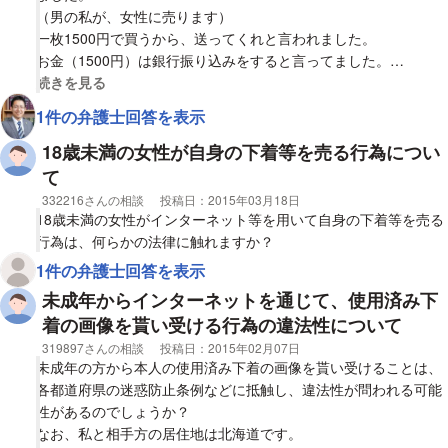
（男の私が、女性に売ります）
一枚1500円で買うから、送ってくれと言われました。
お金（1500円）は銀行振り込みをすると言ってました。
これは違法ですか？
視覚的に省略された相談全文の
続きを見る
よろしくお願いします。
1件の弁護士回答を表示
18歳未満の女性が自身の下着等を売る行為につい
て
相談者
332216さんの相談
投稿日：
2015年03月18日
18歳未満の女性がインターネット等を用いて自身の下着等を売る
行為は、何らかの法律に触れますか？
1件の弁護士回答を表示
未成年からインターネットを通じて、使用済み下
着の画像を貰い受ける行為の違法性について
相談者
319897さんの相談
投稿日：
2015年02月07日
未成年の方から本人の使用済み下着の画像を貰い受けることは、
各都道府県の迷惑防止条例などに抵触し、違法性が問われる可能
性があるのでしょうか？
なお、私と相手方の居住地は北海道です。