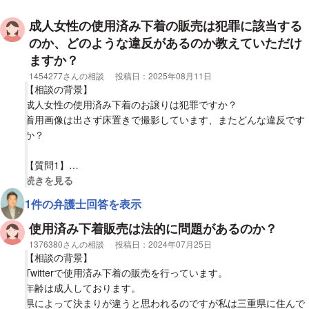
成人女性の使用済み下着の販売は犯罪に該当する
のか、どのような違反があるのか教えていただけ
ますか？
相談者
1454277さんの相談
投稿日：
2025年08月11日
【相談の背景】
成人女性の使用済み下着のお譲りは犯罪ですか？
着用画像は出さず床置きで撮影しています、またどんな違反です
か？
【質問1】
フリマなどを通した不要な使用済み下着の販売は犯罪ですか？
視覚的に省略された相談全文の
続きを見る
1件の弁護士回答を表示
【質問2】
着用画像ありでの不要な靴下やストッキング類は犯罪ですか？
使用済み下着販売は法的に問題があるのか？
相談者
1376380さんの相談
投稿日：
2024年07月25日
【相談の背景】
Twitterで使用済み下着の販売を行っています。
年齢は成人しております。
県によって決まりが違うと思われるのですが私は三重県に住んで