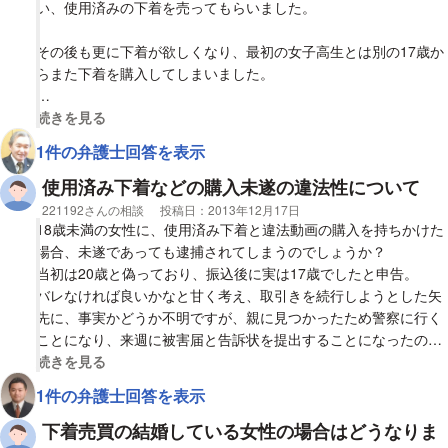
以上です。
い、使用済みの下着を売ってもらいました。
ご教授お願い致します。
その後も更に下着が欲しくなり、最初の女子高生とは別の17歳か
らまた下着を購入してしまいました。
あとで調べてみると18歳未満の使用済み下着の売買は条例違反に
視覚的に省略された相談全文の
続きを見る
なるとのことが分かったのですが、具体的にどのような罰がある
1件の弁護士回答を表示
のでしょうか？
使用済み下着などの購入未遂の違法性について
また自首をした方が罪は軽くなるのでしょうか？
相談者
221192さんの相談
投稿日：
2013年12月17日
18歳未満の女性に、使用済み下着と違法動画の購入を持ちかけた
回答お待ちしております。
場合、未遂であっても逮捕されてしまうのでしょうか？
当初は20歳と偽っており、振込後に実は17歳でしたと申告。
バレなければ良いかなと甘く考え、取引きを続行しようとした矢
先に、事実かどうか不明ですが、親に見つかったため警察に行く
ことになり、来週に被害届と告訴状を提出することになったの
で、もう連絡できないという連絡がありました。
視覚的に省略された相談全文の
続きを見る
なお、未遂のため、卑猥な動画などの送付はもちろん無く、画像
1件の弁護士回答を表示
も下着（単品 ※非着用）のみ送られてきている状況です。（こ
の画像も20歳と申告していた時点での送付）
下着売買の結婚している女性の場合はどうなりま