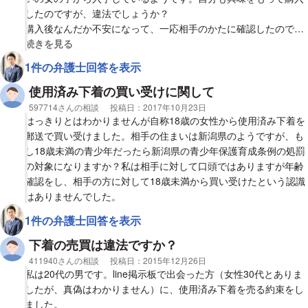
取引の内容のメールは残っています。
したのですが、違法でしょうか？
届いた商品は着用した感じはなく、きれいなものでしたが不安に
購入後なんだか不安になって、一応相手のかたに確認したのです
思っています。
が、「衣類の下に着るもの(ブラ、パンツ、パンティーストッキン
視覚的に省略された相談全文の
続きを見る
心配のし過ぎかもしれませんが、よろしくお願いします。
グ)がダメで、それ以外は大丈夫ですよ。くるぶし丈のストッキン
1件の弁護士回答を表示
グは普通に生活してて目に見えるものなので下着には辺りませ
ん」と言われたのですが、それなら堂々と売買しても全く問題な
使用済み下着の買い受けに関して
しなのでしょうか？（確かに売主はSNS上で特に隠すようでもな
相談者
597714さんの相談
投稿日：
2017年10月23日
く、堂々と販売していますし、自分以外にも購入者は結構いま
はっきりとはわかりませんが自称18歳の女性から使用済み下着を
す）
郵送で買い受けました。相手の住まいは新潟県のようですが、も
オークションサイト等では普通に18歳未満の使用済み靴下が出品
し18歳未満の青少年だったら新潟県の青少年保護育成条例の処罰
され取引されています。
の対象になりますか？私は相手に対して口頭ではありますが年齢
18歳未満の下着やパンストが条例違反の違法ということはわかる
確認をし、相手の方に対して18歳未満から買い受けたという認識
のですが、靴下ならば問題ないのでしょうか？この考えで行くと
はありませんでした。
下着ではない使用済みの制服や体操服もOkなのでしょうか？ス
1件の弁護士回答を表示
カートやブルマでも問題ないのであれば今後も購入しようと考え
ているのですが、止めておいたほうがいいでしょうか？
下着の売買は違法ですか？
当方香川県で、売買の相手の方及び靴下の元の所有者の女子中学
相談者
411940さんの相談
投稿日：
2015年12月26日
生や女子高生の住所は不明です。
私は20代の男です。line掲示板で出会った方（女性30代とありま
したが、真偽はわかりません）に、使用済み下着を売る約束をし
ました。