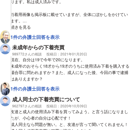
ります。私は成人済みです。
2)着用画像も掲示板に載せていますが、全体にぼかしをかけてい
ます。
視覚的に省略された相談全文の
続きを見る
3)購入者にメールで送る着用画像はぼかし無し（ただし局部が見
1件の弁護士回答を表示
えそうならモザイクあり）という旨を記載しております。
未成年からの下着売買
4)購入者に送る着用画像について、たまに乳首が見えているもの
相談者
989772さんの相談
投稿日：
2021年01月20日
も送っています。
現在、自分は19で今年で20になります。
未成年のおそらく18才から19才のうちに使用済み下着を購入する
5)掲示板には下着を売る旨しか書いていませんが、購入者に使用
場合罪に問われますか？また、成人になった後、今回の事で逮捕
済みナプキンを売ってほしいと言われ、販売したことがありま
はありえますか？
す。
1件の弁護士回答を表示
【質問1】
成人同士の下着売買について
1)ー5)のうち、何らかの違反や罪に該当するものはありますか？
相談者
962797さんの相談
投稿日：
2020年10月09日
友達と成人の使用済み下着を買ってみよう。と言う話になりまし
たが、小心者の自分は心配です！
成人同士なら問題が無い。と、友達が言って聞いてくれません！