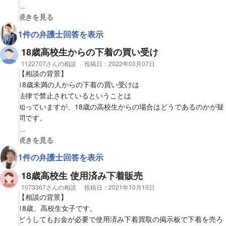
【質問1】
視覚的に省略された相談全文の
続きを見る
女子大生（20歳）から使用済み靴下あるいは下着を購入すること
1件の弁護士回答を表示
は法律、あるいは東京都、または千葉県、静岡県の条例に抵触し
ますでしょうか。ご回答願います。
18歳高校生からの下着の買い受け
相談者
1122707さんの相談
投稿日：
2022年03月07日
【相談の背景】
18歳未満の人からの下着の買い受けは
法律で禁止されているということは
知っていますが、18歳の高校生からの場合はどうであるのかが疑
問です。
【質問1】
視覚的に省略された相談全文の
続きを見る
18歳の高校生からの下着の買い受けは合法ですか、違法ですか？
1件の弁護士回答を表示
18歳高校生 使用済み下着販売
相談者
1073367さんの相談
投稿日：
2021年10月10日
【相談の背景】
18歳、高校生女子です。
どうしてもお金が必要で使用済み下着買取の掲示板で下着を売ろ