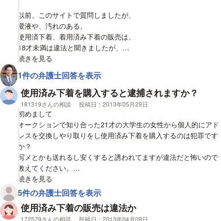
以前、このサイトで質問しましたが、
愛液や、汚れのある、
使用済下着、着用済み下着の販売は、
18才未満は違法と聞きましたが、
18才以上でも、この手の品の販売は違法ではないのですか?
視覚的に省略された相談全文の
続きを見る
1件の弁護士回答を表示
何か、普通に考えると違法なような気もしますが、、。
使用済み下着を購入すると逮捕されますか？
宜しくお願い致します。
相談者
181319さんの相談
投稿日：
2013年05月29日
初めまして
オークションで知り合った21才の大学生の女性から個人的にアド
レスを交換しやり取りをし使用済み下着を購入するのは犯罪です
か？
写メとかも送れるし安くすると誘われてますが違法だと怖いので
教えてください。
相手が自分の物を個人的に売るのは違法じゃないと言ってますが
視覚的に省略された相談全文の
続きを見る
本当ですか？
5件の弁護士回答を表示
使用済み下着の販売は違法か
相談者
172579さんの相談
投稿日：
2013年04月09日