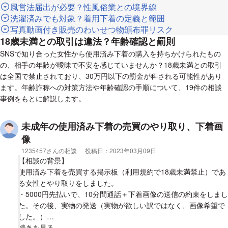
風営法届出が必要？性風俗業との境界線
洗濯済みでも対象？着用下着の定義と範囲
写真動画付き販売のわいせつ物頒布罪リスク
18歳未満との取引は違法？年齢確認と罰則
SNSで知り合った女性から使用済み下着の購入を持ちかけられたもの
の、相手の年齢が曖昧で不安を感じていませんか？18歳未満との取引
は全国で禁止されており、30万円以下の罰金が科される可能性があり
ます。年齢詐称への対策方法や年齢確認の手順について、19件の相談
事例をもとに解説します。
未成年の使用済み下着の売買のやり取り、下着画
像
相談者
1235457さんの相談
投稿日：
2023年03月09日
【相談の背景】
使用済み下着を売買する掲示板（利用規約で18歳未満禁止）であ
る女性とやり取りをしました。
・5000円先払いで、10分間通話＋下着画像の送信の約束をしまし
た。その後、実物の発送（実物が欲しい訳ではなく、画像希望で
した。）
しかし、実際には画像のみ送られ、通話はできませんでした。
視覚的に省略された相談全文の
続きを見る