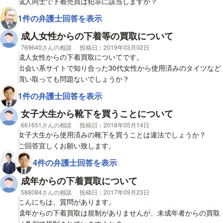
成人同士で下着売買は犯罪に該当しますか？
1件の弁護士回答を表示
成人女性からの下着等の買取について
相談者
769640さんの相談
投稿日：
2019年03月02日
成人女性からの下着買取についてです。
出会い系サイトで知り合った30代女性から使用済みのタイツなど
買い取っても問題ないでしょうか？
1件の弁護士回答を表示
女子大生から靴下を買うことについて
相談者
661651さんの相談
投稿日：
2018年05月14日
女子大生から使用済みの靴下を買うことは違法でしょうか？
ご回答宜しくお願い致します。
4件の弁護士回答を表示
成年からの下着買取について
相談者
588084さんの相談
投稿日：
2017年09月23日
こんにちは、質問があります。
成年からの下着買取は規制がありませんが、未成年者からの買取